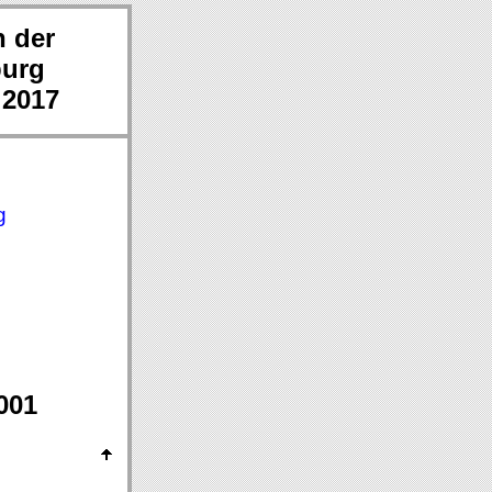
n der
burg
 2017
g
001