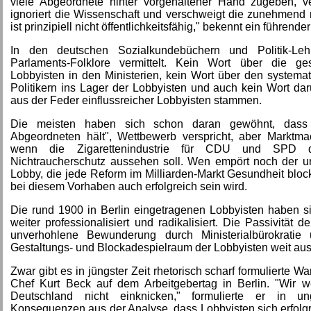
viele Abgeordnete hinter vorgehaltener Hand zugeben, ve
ignoriert die Wissenschaft und verschweigt die zunehmend 
ist prinzipiell nicht öffentlichkeitsfähig," bekennt ein führend
In den deutschen Sozialkundebüchern und Politik-Le
Parlaments-Folklore vermittelt. Kein Wort über die ges
Lobbyisten in den Ministerien, kein Wort über den system
Politikern ins Lager der Lobbyisten und auch kein Wort da
aus der Feder einflussreicher Lobbyisten stammen.
Die meisten haben sich schon daran gewöhnt, dass s
Abgeordneten hält", Wettbewerb verspricht, aber Marktmach
wenn die Zigarettenindustrie für CDU und SPD def
Nichtraucherschutz aussehen soll. Wen empört noch der unv
Lobby, die jede Reform im Milliarden-Markt Gesundheit block
bei diesem Vorhaben auch erfolgreich sein wird.
Die rund 1900 in Berlin eingetragenen Lobbyisten haben 
weiter professionalisiert und radikalisiert. Die Passivität 
unverhohlene Bewunderung durch Ministerialbürokrati
Gestaltungs- und Blockadespielraum der Lobbyisten weit au
Zwar gibt es in jüngster Zeit rhetorisch scharf formulierte 
Chef Kurt Beck auf dem Arbeitgebertag in Berlin. "Wir
Deutschland nicht einknicken," formulierte er in un
Konsequenzen aus der Analyse, dass Lobbyisten sich erfolg