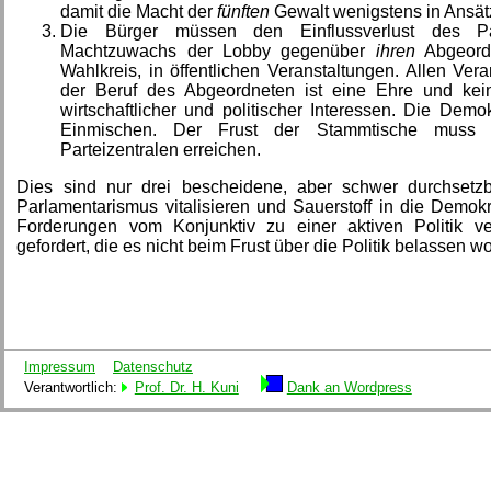
damit die Macht der
fünften
Gewalt wenigstens in Ansätz
Die Bürger müssen den Einflussverlust des Par
Machtzuwachs der Lobby gegenüber
ihren
Abgeordn
Wahlkreis, in öffentlichen Veranstaltungen. Allen Ver
der Beruf des Abgeordneten ist eine Ehre und kei
wirtschaftlicher und politischer Interessen. Die Dem
Einmischen. Der Frust der Stammtische muss 
Parteizentralen erreichen.
Dies sind nur drei bescheidene, aber schwer durchsetz
Parlamentarismus vitalisieren und Sauerstoff in die Demok
Forderungen vom Konjunktiv zu einer aktiven Politik ve
gefordert, die es nicht beim Frust über die Politik belassen wo
Impressum
Datenschutz
Verantwortlich:
Prof. Dr. H. Kuni
Dank an Wordpress