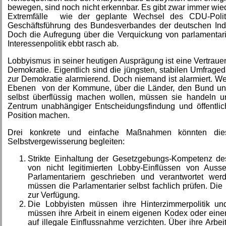
bewegen, sind noch nicht erkennbar. Es gibt zwar immer wied
Extremfälle wie der geplante Wechsel des CDU-Politi
Geschäftsführung des Bundesverbandes der deutschen Indu
Doch die Aufregung über die Verquickung von parlamentar
Interessenpolitik ebbt rasch ab.
Lobbyismus in seiner heutigen Ausprägung ist eine Vertrau
Demokratie. Eigentlich sind die jüngsten, stabilen Umfraged
zur Demokratie alarmierend. Doch niemand ist alarmiert. We
Ebenen von der Kommune, über die Länder, den Bund und
selbst überflüssig machen wollen, müssen sie handeln 
Zentrum unabhängiger Entscheidungsfindung und öffentlich
Position machen.
Drei konkrete und einfache Maßnahmen könnten dies
Selbstvergewisserung begleiten:
Strikte Einhaltung der Gesetzgebungs-Kompetenz d
von nicht legitimierten Lobby-Einflüssen von Au
Parlamentariern geschrieben und verantwortet we
müssen die Parlamentarier selbst fachlich prüfen. Di
zur Verfügung.
Die Lobbyisten müssen ihre Hinterzimmerpolitik un
müssen ihre Arbeit in einem eigenen Kodex oder eine
auf illegale Einflussnahme verzichten. Über ihre Arbeit 