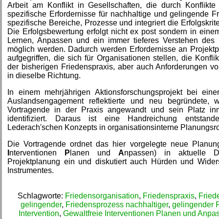
Arbeit am Konflikt in Gesellschaften, die durch Konflikte
spezifische Erfordernisse für nachhaltige und gelingende Fr
spezifische Bereiche, Prozesse und integriert die Erfolgskrit
Die Erfolgsbewertung erfolgt nicht ex post sondern in eine
Lernen, Anpassen und ein immer tieferes Verstehen des
möglich werden. Dadurch werden Erfordernisse an Projektpl
aufgegriffen, die sich für Organisationen stellen, die Konfli
der bisherigen Friedenspraxis, aber auch Anforderungen v
in dieselbe Richtung.
In einem mehrjährigen Aktionsforschungsprojekt bei einer
Auslandsengagement reflektierte und neu begründete,
Vortragende in der Praxis angewandt und sein Platz inn
identifiziert. Daraus ist eine Handreichung entstan
Lederach'schen Konzepts in organisationsinterne Planungsro
Die Vortragende ordnet das hier vorgelegte neue Planun
I
nterventionen
P
lanen und
A
npassen) in aktuelle 
Projektplanung ein und diskutiert auch Hürden und Wider
Instrumentes.
Schlagworte:
Friedensorganisation
,
Friedenspraxis
,
Fried
gelingender
,
Friedensprozess nachhaltiger
,
gelingender 
Intervention
,
Gewaltfreie Interventionen Planen und Anp